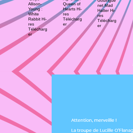
Gouingue
Allison-
Queen of
net Mad
Young :
Hearts Hi-
Hatter Hi-
White
res
res
Rabbit Hi-
Télécharg
Télécharg
res
er
er
Télécharg
er